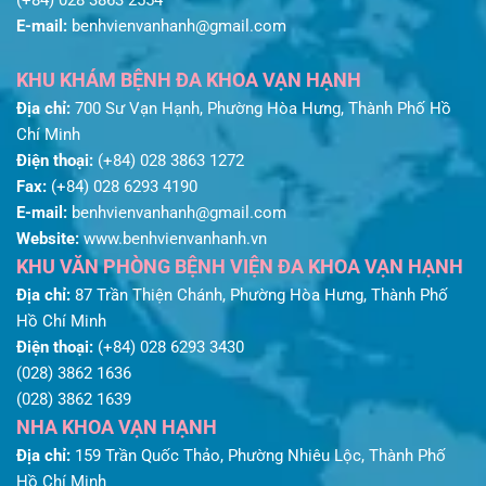
(+84) 028 3863 2554
E-mail:
benhvienvanhanh@gmail.com
KHU KHÁM BỆNH ĐA KHOA VẠN HẠNH
Địa chỉ:
700 Sư Vạn Hạnh, Phường Hòa Hưng, Thành Phố Hồ
Chí Minh
Điện thoại:
(+84) 028 3863 1272
Fax:
(+84) 028 6293 4190
E-mail:
benhvienvanhanh@gmail.com
Website:
www.benhvienvanhanh.vn
KHU VĂN PHÒNG BỆNH VIỆN ĐA KHOA VẠN HẠNH
Địa chỉ:
87 Trần Thiện Chánh, Phường Hòa Hưng, Thành Phố
Hồ Chí Minh
Điện thoại:
(+84) 028 6293 3430
(028) 3862 1636
(028) 3862 1639
NHA KHOA VẠN HẠNH
Địa chỉ:
159 Trần Quốc Thảo, Phường Nhiêu Lộc, Thành Phố
Hồ Chí Minh