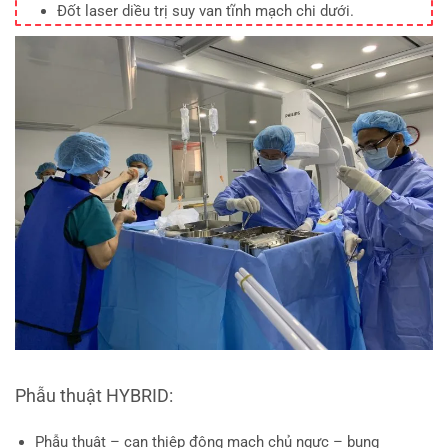
Đốt laser diều trị suy van tĩnh mạch chi dưới.
Phẫu thuật HYBRID:
Phẫu thuật – can thiệp động mạch chủ ngực – bụng