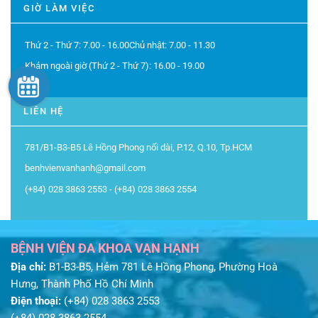
GIỜ LÀM VIỆC
Thứ 2 - Thứ 7:
7.00 - 16.00
Chủ nhật:
7.00 - 11.30
Khám ngoài giờ (Thứ 2 - Thứ 7):
16.00 - 19.00
LIÊN HỆ
781/B1-B3-B5 Lê Hồng Phong nối dài, P.12, Q.10, Tp.HCM
benhvienvanhanh@gmail.com
(+84) 028 3863 2553 - (+84) 028 3863 2554
BỆNH VIỆN ĐA KHOA VẠN HẠNH
Địa chỉ:
B1-B3-B5, Hẻm 781 Lê Hồng Phong, Phường Hoà
Hưng, Thành Phố Hồ Chí Minh
Điện thoại:
(+84) 028 3863 2553