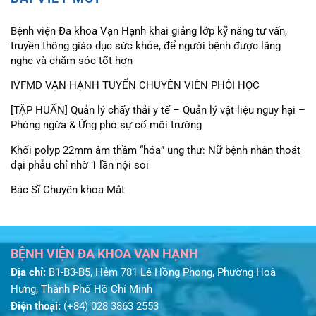
Bệnh viện Đa khoa Vạn Hạnh khai giảng lớp kỹ năng tư vấn,
truyền thông giáo dục sức khỏe, để người bệnh được lắng
nghe và chăm sóc tốt hơn
IVFMD VẠN HẠNH TUYỂN CHUYÊN VIÊN PHÔI HỌC
[TẬP HUẤN] Quản lý chấy thải y tế – Quản lý vật liệu nguy hại –
Phòng ngừa & Ứng phó sự cố môi trường
Khối polyp 22mm âm thầm “hóa” ung thư: Nữ bệnh nhân thoát
đại phẫu chỉ nhờ 1 lần nội soi
Bác Sĩ Chuyên khoa Mắt
BỆNH VIỆN ĐA KHOA VẠN HẠNH
Địa chỉ:
B1-B3-B5, Hẻm 781 Lê Hồng Phong, Phường Hoà
Hưng, Thành Phố Hồ Chí Minh
Điện thoại:
(+84) 028 3863 2553