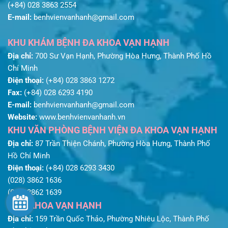
(+84) 028 3863 2554
E-mail:
benhvienvanhanh@gmail.com
KHU KHÁM BỆNH ĐA KHOA VẠN HẠNH
Địa chỉ:
700 Sư Vạn Hạnh, Phường Hòa Hưng, Thành Phố Hồ
Chí Minh
Điện thoại:
(+84) 028 3863 1272
Fax:
(+84) 028 6293 4190
E-mail:
benhvienvanhanh@gmail.com
Website:
www.benhvienvanhanh.vn
KHU VĂN PHÒNG BỆNH VIỆN ĐA KHOA VẠN HẠNH
Địa chỉ:
87 Trần Thiện Chánh, Phường Hòa Hưng, Thành Phố
Hồ Chí Minh
Điện thoại:
(+84) 028 6293 3430
(028) 3862 1636
(028) 3862 1639
NHA KHOA VẠN HẠNH
Địa chỉ:
159 Trần Quốc Thảo, Phường Nhiêu Lộc, Thành Phố