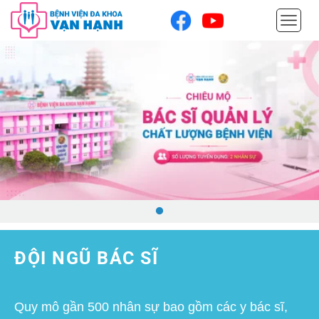
ĐỘI NGŨ BÁC SĨ
Quy mô gần 500 nhân sự bao gồm các y bác sĩ,