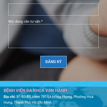
Nội dung cần tư vấn *
BỆNH VIỆN ĐA KHOA VẠN HẠNH
Địa chỉ:
B1-B3-B5, Hẻm 781 Lê Hồng Phong, Phường Hoà
Hưng, Thành Phố Hồ Chí Minh