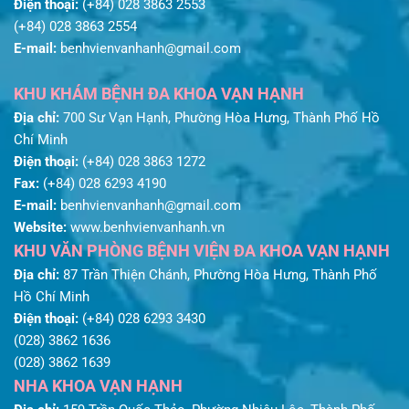
Điện thoại:
(+84) 028 3863 2553
(+84) 028 3863 2554
E-mail:
benhvienvanhanh@gmail.com
KHU KHÁM BỆNH ĐA KHOA VẠN HẠNH
Địa chỉ:
700 Sư Vạn Hạnh, Phường Hòa Hưng, Thành Phố Hồ
Chí Minh
Điện thoại:
(+84) 028 3863 1272
Fax:
(+84) 028 6293 4190
E-mail:
benhvienvanhanh@gmail.com
Website:
www.benhvienvanhanh.vn
KHU VĂN PHÒNG BỆNH VIỆN ĐA KHOA VẠN HẠNH
Địa chỉ:
87 Trần Thiện Chánh, Phường Hòa Hưng, Thành Phố
Hồ Chí Minh
Điện thoại:
(+84) 028 6293 3430
(028) 3862 1636
(028) 3862 1639
NHA KHOA VẠN HẠNH