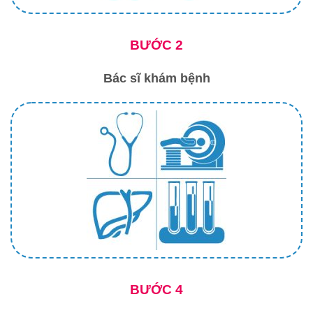
BƯỚC 2
Bác sĩ khám bệnh
BƯỚC 4