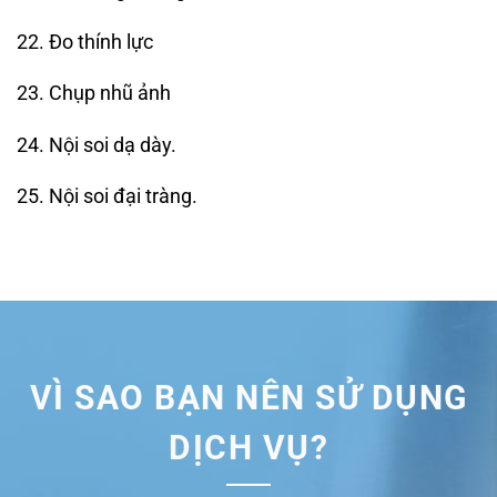
22. Đo thính lực
23. Chụp nhũ ảnh
24. Nội soi dạ dày.
25. Nội soi đại tràng.
khám sức khỏe doanh nghiệp
tại tphcm
VÌ SAO BẠN NÊN SỬ DỤNG
DỊCH VỤ?