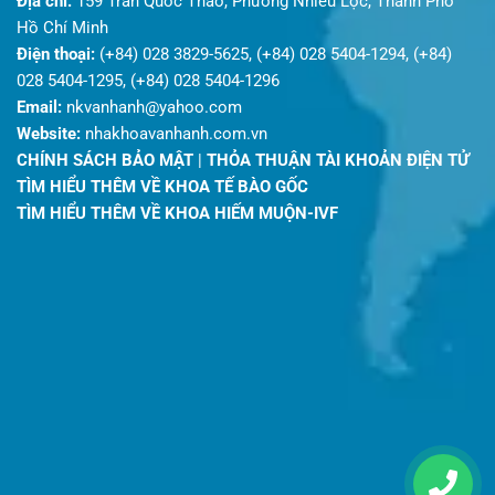
Địa chỉ:
159 Trần Quốc Thảo, Phường Nhiêu Lộc, Thành Phố
Hồ Chí Minh
Điện thoại:
(+84) 028 3829-5625, (+84) 028 5404-1294, (+84)
028 5404-1295, (+84) 028 5404-1296
Email:
nkvanhanh@yahoo.com
Website:
nhakhoavanhanh.com.vn
CHÍNH SÁCH BẢO MẬT
|
THỎA THUẬN TÀI KHOẢN ĐIỆN TỬ
TÌM HIỂU THÊM VỀ KHOA TẾ BÀO GỐC
TÌM HIỂU THÊM VỀ KHOA HIẾM MUỘN-IVF