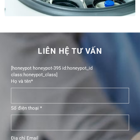
LIÊN HỆ TƯ VẤN
[honeypot honeypot-395 id:honeypot_id
class:honeypot_class]
Họ và tên*
Số điện thoại *
Địa chỉ Email