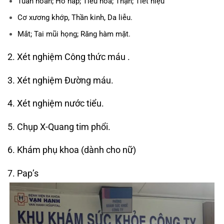
Tuần hoàn; Hô hấp; Tiêu hóa; Thận; Tiết niệu
Cơ xương khớp, Thần kinh, Da liễu.
Mắt; Tai mũi họng; Răng hàm mặt.
2. Xét nghiệm Công thức máu .
3. Xét nghiệm Đường máu.
4. Xét nghiệm nước tiểu.
5. Chụp X-Quang tim phổi.
6. Khám phụ khoa (dành cho nữ)
7. Pap’s