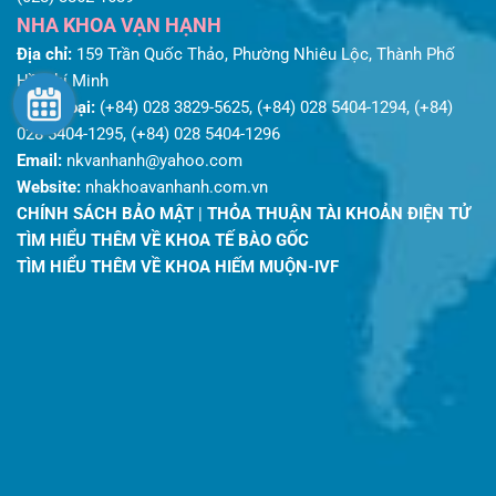
NHA KHOA VẠN HẠNH
Địa chỉ:
159 Trần Quốc Thảo, Phường Nhiêu Lộc, Thành Phố
Hồ Chí Minh
Điện thoại:
(+84) 028 3829-5625, (+84) 028 5404-1294, (+84)
028 5404-1295, (+84) 028 5404-1296
Email:
nkvanhanh@yahoo.com
Website:
nhakhoavanhanh.com.vn
CHÍNH SÁCH BẢO MẬT
|
THỎA THUẬN TÀI KHOẢN ĐIỆN TỬ
TÌM HIỂU THÊM VỀ KHOA TẾ BÀO GỐC
TÌM HIỂU THÊM VỀ KHOA HIẾM MUỘN-IVF