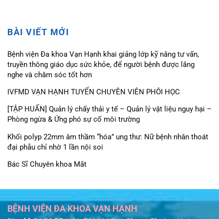
BÀI VIẾT MỚI
Bệnh viện Đa khoa Vạn Hạnh khai giảng lớp kỹ năng tư vấn,
truyền thông giáo dục sức khỏe, để người bệnh được lắng
nghe và chăm sóc tốt hơn
IVFMD VẠN HẠNH TUYỂN CHUYÊN VIÊN PHÔI HỌC
[TẬP HUẤN] Quản lý chấy thải y tế – Quản lý vật liệu nguy hại –
Phòng ngừa & Ứng phó sự cố môi trường
Khối polyp 22mm âm thầm “hóa” ung thư: Nữ bệnh nhân thoát
đại phẫu chỉ nhờ 1 lần nội soi
Bác Sĩ Chuyên khoa Mắt
BỆNH VIỆN ĐA KHOA VẠN HẠNH