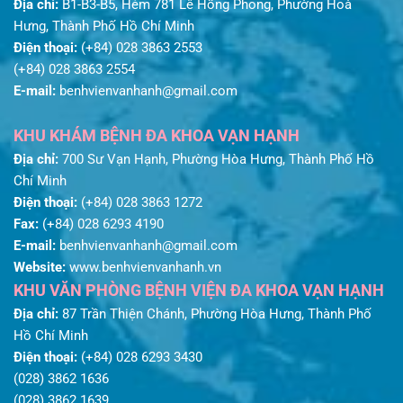
Địa chỉ:
B1-B3-B5, Hẻm 781 Lê Hồng Phong, Phường Hoà
Hưng, Thành Phố Hồ Chí Minh
Điện thoại:
(+84) 028 3863 2553
(+84) 028 3863 2554
E-mail:
benhvienvanhanh@gmail.com
KHU KHÁM BỆNH ĐA KHOA VẠN HẠNH
Địa chỉ:
700 Sư Vạn Hạnh, Phường Hòa Hưng, Thành Phố Hồ
Chí Minh
Điện thoại:
(+84) 028 3863 1272
Fax:
(+84) 028 6293 4190
E-mail:
benhvienvanhanh@gmail.com
Website:
www.benhvienvanhanh.vn
KHU VĂN PHÒNG BỆNH VIỆN ĐA KHOA VẠN HẠNH
Địa chỉ:
87 Trần Thiện Chánh, Phường Hòa Hưng, Thành Phố
Hồ Chí Minh
Điện thoại:
(+84) 028 6293 3430
(028) 3862 1636
(028) 3862 1639