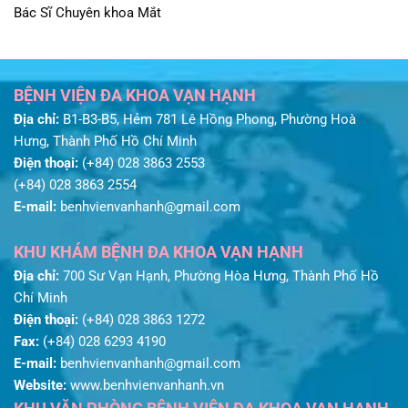
Bác Sĩ Chuyên khoa Mắt
BỆNH VIỆN ĐA KHOA VẠN HẠNH
Địa chỉ:
B1-B3-B5, Hẻm 781 Lê Hồng Phong, Phường Hoà
Hưng, Thành Phố Hồ Chí Minh
Điện thoại:
(+84) 028 3863 2553
(+84) 028 3863 2554
E-mail:
benhvienvanhanh@gmail.com
KHU KHÁM BỆNH ĐA KHOA VẠN HẠNH
Địa chỉ:
700 Sư Vạn Hạnh, Phường Hòa Hưng, Thành Phố Hồ
Chí Minh
Điện thoại:
(+84) 028 3863 1272
Fax:
(+84) 028 6293 4190
E-mail:
benhvienvanhanh@gmail.com
Website:
www.benhvienvanhanh.vn