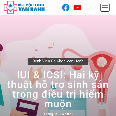
Bệnh Viện Đa Khoa Vạn Hạnh
IUI & ICSI: Hai kỹ
thuật hỗ trợ sinh sản
trong điều trị hiếm
muộn
Tháng Sáu 14, 2025