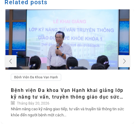
Related posts
Bệnh Viện Đa Khoa Vạn Hạnh
Bệnh viện Đa khoa Vạn Hạnh khai giảng lớp
kỹ năng tư vấn, truyền thông giáo dục sức
khỏe, để người bệnh được lắng nghe và
Tháng Bảy 20, 2026
Nhằm nâng cao kỹ năng giao tiếp, tư vấn và truyền tải thông tin sức
chăm sóc tốt hơn
khỏe đến người bệnh một cách...