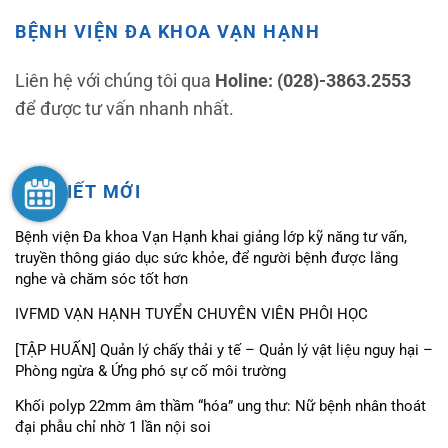
BỆNH VIỆN ĐA KHOA VẠN HẠNH
Liên hệ với chúng tôi qua
Holine: (028)-3863.2553
để được tư vấn nhanh nhất.
BÀI VIẾT MỚI
Bệnh viện Đa khoa Vạn Hạnh khai giảng lớp kỹ năng tư vấn,
truyền thông giáo dục sức khỏe, để người bệnh được lắng
nghe và chăm sóc tốt hơn
IVFMD VẠN HẠNH TUYỂN CHUYÊN VIÊN PHÔI HỌC
[TẬP HUẤN] Quản lý chấy thải y tế – Quản lý vật liệu nguy hại –
Phòng ngừa & Ứng phó sự cố môi trường
Khối polyp 22mm âm thầm “hóa” ung thư: Nữ bệnh nhân thoát
đại phẫu chỉ nhờ 1 lần nội soi