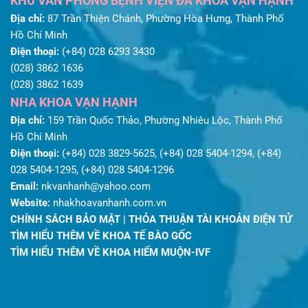
KHU VĂN PHÒNG BỆNH VIỆN ĐA KHOA VẠN HẠNH
Địa chỉ:
87 Trần Thiện Chánh, Phường Hòa Hưng, Thành Phố
Hồ Chí Minh
Điện thoại:
(+84) 028 6293 3430
(028) 3862 1636
(028) 3862 1639
NHA KHOA VẠN HẠNH
Địa chỉ:
159 Trần Quốc Thảo, Phường Nhiêu Lộc, Thành Phố
Hồ Chí Minh
Điện thoại:
(+84) 028 3829-5625, (+84) 028 5404-1294, (+84)
028 5404-1295, (+84) 028 5404-1296
Email:
nkvanhanh@yahoo.com
Website:
nhakhoavanhanh.com.vn
CHÍNH SÁCH BẢO MẬT
|
THỎA THUẬN TÀI KHOẢN ĐIỆN TỬ
TÌM HIỂU THÊM VỀ KHOA TẾ BÀO GỐC
TÌM HIỂU THÊM VỀ KHOA HIẾM MUỘN-IVF