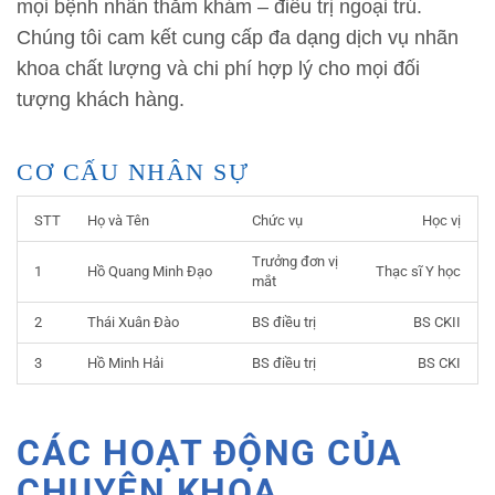
mọi bệnh nhân thăm khám – điều trị ngoại trú.
Chúng tôi cam kết cung cấp đa dạng dịch vụ nhãn
khoa chất lượng và chi phí hợp lý cho mọi đối
tượng khách hàng.
CƠ CẤU NHÂN SỰ
STT
Họ và Tên
Chức vụ
Học vị
Trưởng đơn vị
1
Hồ Quang Minh Đạo
Thạc sĩ Y học
mắt
2
Thái Xuân Đào
BS điều trị
BS CKII
3
Hồ Minh Hải
BS điều trị
BS CKI
CÁC HOẠT ĐỘNG CỦA
CHUYÊN KHOA