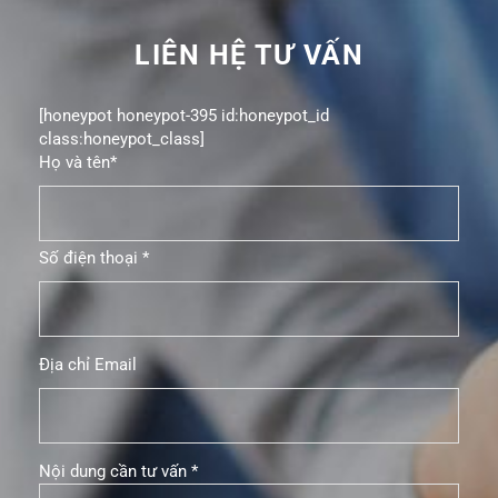
LIÊN HỆ TƯ VẤN
[honeypot honeypot-395 id:honeypot_id
class:honeypot_class]
Họ và tên*
Số điện thoại *
Địa chỉ Email
Nội dung cần tư vấn *