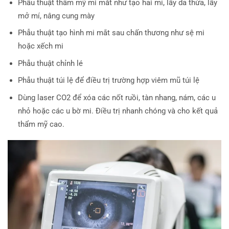
Phẫu thuật thẩm mỹ mi mắt như tạo hai mí, lấy da thừa, lấy
mở mí, nâng cung mày
Phẫu thuật tạo hình mi mắt sau chấn thương như sệ mi
hoặc xếch mi
Phẫu thuật chỉnh lé
Phẫu thuật túi lệ để điều trị trường hợp viêm mũ túi lệ
Dùng laser CO2 để xóa các nốt ruồi, tàn nhang, nám, các u
nhỏ hoặc các u bờ mi. Ðiều trị nhanh chóng và cho kết quả
thẩm mỹ cao.