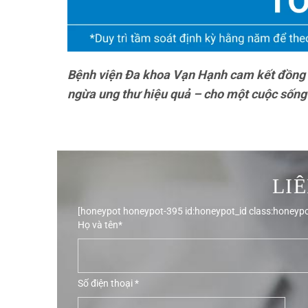
Bệnh viện Đa khoa Vạn Hạnh cam kết đồng 
ngừa ung thư hiệu quả – cho một cuộc sốn
LI
[honeypot honeypot-395 id:honeypot_id class:honeypo
Họ và tên*
Số điện thoại *