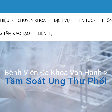
THIỆU
CHUYÊN KHOA
DỊCH VỤ
TIN TỨC
THÔN
G TÂM ĐÀO TẠO
LIÊN HỆ
Bệnh Viện Đa Khoa Vạn Hạnh
>
Tầm Soát Ung Thư Phổi