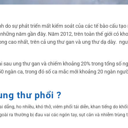
ành do sự phát triển mất kiểm soát của các tế bào cấu tạo
ng những năm gần đây. Năm 2012, trên toàn thế giới có kh
vong cao nhất, trên cả ung thư gan và ung thư dạ dày. ng
ai sau ung thư gan và chiếm khoảng 20% trong tổng số n
0 ngàn ca, trong đó số ca mắc mới khoảng 20 ngàn người
ung thư phổi ?
 dẳng, ho nhiều, khó thở, viêm phổi tái diễn, khan tiếng do khố
goài ra thường bị đau vai các ngón tay, sụt cân và nhiễm trùng t