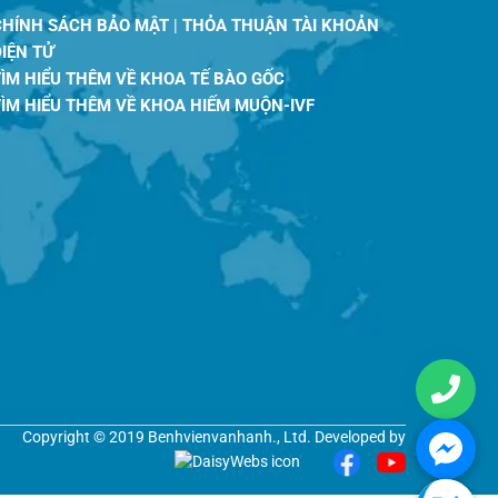
CHÍNH SÁCH BẢO MẬT
|
THỎA THUẬN TÀI KHOẢN
ĐIỆN TỬ
TÌM HIỂU THÊM VỀ KHOA TẾ BÀO GỐC
TÌM HIỂU THÊM VỀ KHOA HIẾM MUỘN-IVF
Copyright © 2019 Benhvienvanhanh., Ltd. Developed by