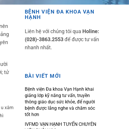
BỆNH VIỆN ĐA KHOA VẠN
HẠNH
 nên
Liên hệ với chúng tôi qua
Holine:
oảng
(028)-3863.2553
để được tư vấn
uyên
nhanh nhất.
gười
; tử
BÀI VIẾT MỚI
Bệnh viện Đa khoa Vạn Hạnh khai
giảng lớp kỹ năng tư vấn, truyền
thông giáo dục sức khỏe, để người
i u xâm
bệnh được lắng nghe và chăm sóc
tốt hơn
hì
IVFMD VẠN HẠNH TUYỂN CHUYÊN