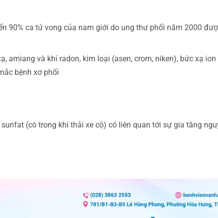
riển 90% ca tử vong của nam giới do ung thư phổi năm 2000 đượ
ạ, amiang và khí radon, kim loại (asen, crom, niken), bức xạ ion
mắc bệnh xơ phổi
unfat (có trong khí thải xe cộ) có liên quan tới sự gia tăng ngu