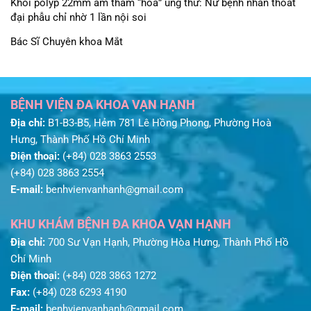
Khối polyp 22mm âm thầm “hóa” ung thư: Nữ bệnh nhân thoát
đại phẫu chỉ nhờ 1 lần nội soi
Bác Sĩ Chuyên khoa Mắt
BỆNH VIỆN ĐA KHOA VẠN HẠNH
Địa chỉ:
B1-B3-B5, Hẻm 781 Lê Hồng Phong, Phường Hoà
Hưng, Thành Phố Hồ Chí Minh
Điện thoại:
(+84) 028 3863 2553
(+84) 028 3863 2554
E-mail:
benhvienvanhanh@gmail.com
KHU KHÁM BỆNH ĐA KHOA VẠN HẠNH
Địa chỉ:
700 Sư Vạn Hạnh, Phường Hòa Hưng, Thành Phố Hồ
Chí Minh
Điện thoại:
(+84) 028 3863 1272
Fax:
(+84) 028 6293 4190
E-mail:
benhvienvanhanh@gmail.com