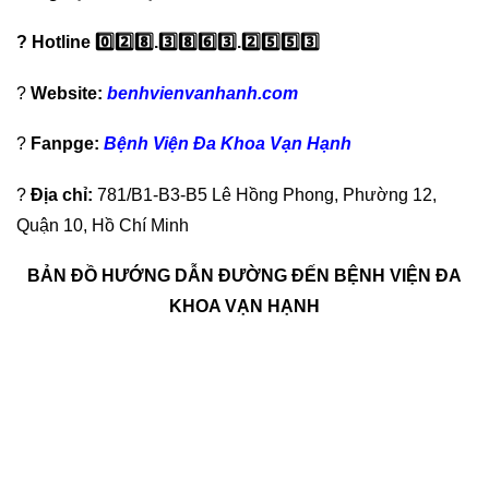
?
Hotline
0️⃣
2️⃣
8️⃣
.
3️⃣
8️⃣
6️⃣
3️⃣
.
2️⃣
5️⃣
5️⃣
3️⃣
?
Website:
benhvienvanhanh.com
?
Fanpge:
Bệnh Viện Đa Khoa Vạn Hạnh
?
Địa chỉ:
781/B1-B3-B5 Lê Hồng Phong, Phường 12,
Quận 10, Hồ Chí Minh
BẢN ĐỒ HƯỚNG DẪN ĐƯỜNG ĐẾN BỆNH VIỆN ĐA
KHOA VẠN HẠNH