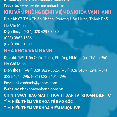
Website:
www.benhvienvanhanh.vn
KHU VĂN PHÒNG BỆNH VIỆN ĐA KHOA VẠN HẠNH
Địa chỉ:
87 Trần Thiện Chánh, Phường Hòa Hưng, Thành Phố
Hồ Chí Minh
Điện thoại:
(+84) 028 6293 3430
(028) 3862 1636
(028) 3862 1639
NHA KHOA VẠN HẠNH
Địa chỉ:
159 Trần Quốc Thảo, Phường Nhiêu Lộc, Thành Phố
Hồ Chí Minh
Điện thoại:
(+84) 028 3829-5625, (+84) 028 5404-1294, (+84)
028 5404-1295, (+84) 028 5404-1296
Email:
nkvanhanh@yahoo.com
Website:
nhakhoavanhanh.com.vn
CHÍNH SÁCH BẢO MẬT
|
THỎA THUẬN TÀI KHOẢN ĐIỆN TỬ
TÌM HIỂU THÊM VỀ KHOA TẾ BÀO GỐC
TÌM HIỂU THÊM VỀ KHOA HIẾM MUỘN-IVF