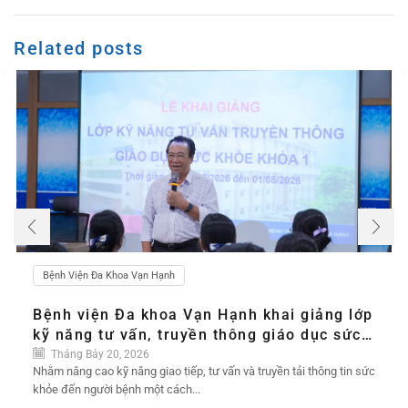
Related posts
Bệnh Viện Đa Khoa Vạn Hạnh
Bệnh viện Đa khoa Vạn Hạnh khai giảng lớp
kỹ năng tư vấn, truyền thông giáo dục sức
khỏe, để người bệnh được lắng nghe và
Tháng Bảy 20, 2026
Nhằm nâng cao kỹ năng giao tiếp, tư vấn và truyền tải thông tin sức
chăm sóc tốt hơn
khỏe đến người bệnh một cách...