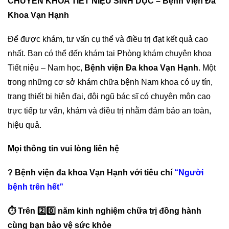
CHUYÊN KHOA TIẾT NIỆU SINH DỤC – Bệnh Viện Đa
Khoa Vạn Hạnh
Để được khám, tư vấn cụ thể và điều trị đạt kết quả cao
nhất. Bạn có thể đến khám tại Phòng khám chuyên khoa
Tiết niệu – Nam học,
Bệnh viện Đa khoa Vạn Hạnh
. Một
trong những cơ sở khám chữa bệnh Nam khoa có uy tín,
trang thiết bị hiện đại, đội ngũ bác sĩ có chuyên môn cao
trực tiếp tư vấn, khám và điều trị nhằm đảm bảo an toàn,
hiệu quả.
Mọi thông tin vui lòng liên hệ
?
Bệnh viện đa khoa Vạn Hạnh với tiêu chí
“Người
bệnh trên hết”
⏱
Trên
2️⃣
0️⃣
năm kinh nghiệm chữa trị đồng hành
cùng bạn bảo vệ sức khỏe