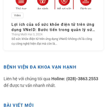
Video
Lợi ích của sổ sức khỏe điện tử trên ứng
dụng VNeID: Bước tiến trong quản lý sức
khỏe cá nhân
Tháng Mười Hai 3, 2024
Sổ sức khỏe điện tử trên ứng dụng VNeID không chỉ là công
cụ công nghệ hiện đại mà còn là...
BỆNH VIỆN ĐA KHOA VẠN HẠNH
Liên hệ với chúng tôi qua
Holine: (028)-3863.2553
để được tư vấn nhanh nhất.
BÀI VIẾT MỚI