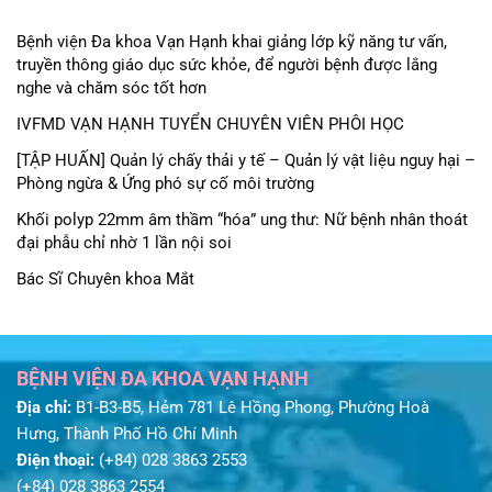
Bệnh viện Đa khoa Vạn Hạnh khai giảng lớp kỹ năng tư vấn,
truyền thông giáo dục sức khỏe, để người bệnh được lắng
nghe và chăm sóc tốt hơn
IVFMD VẠN HẠNH TUYỂN CHUYÊN VIÊN PHÔI HỌC
[TẬP HUẤN] Quản lý chấy thải y tế – Quản lý vật liệu nguy hại –
Phòng ngừa & Ứng phó sự cố môi trường
Khối polyp 22mm âm thầm “hóa” ung thư: Nữ bệnh nhân thoát
đại phẫu chỉ nhờ 1 lần nội soi
Bác Sĩ Chuyên khoa Mắt
BỆNH VIỆN ĐA KHOA VẠN HẠNH
Địa chỉ:
B1-B3-B5, Hẻm 781 Lê Hồng Phong, Phường Hoà
Hưng, Thành Phố Hồ Chí Minh
Điện thoại:
(+84) 028 3863 2553
(+84) 028 3863 2554