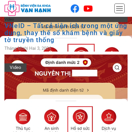
Video
VNeID – Tất cả tiện ích trong một ứng
dụng, thay thế sổ khám bệnh và giấy
tờ truyền thống
Tháng Mười Hai 3, 2024
Video