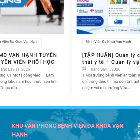
h Viện Đa Khoa Vạn Hạnh
Bệnh Viện Đa Khoa Vạn Hạnh
MD VẠN HẠNH TUYỂN
[TẬP HUẤN] Quản lý 
YÊN VIÊN PHÔI HỌC
thải y tế – Quản lý vậ
liệu nguy hại – Phòn
áng Bảy 11, 2026
Tháng Bảy 1, 2026
ợng: 01 Mô tả công việc: – Làm
ngừa & Ứng phó sự c
1 Môi trường bệnh viện an toàn:
trong labo nam học: thực hiện tinh
chỉ trong điều trị, mà còn từ trác
môi trường
ồ, lọc rửa...
nhiệm với môi trường Vừa...
KHU VĂN PHÒNG BỆNH VIỆN ĐA KHOA VẠN
HẠNH