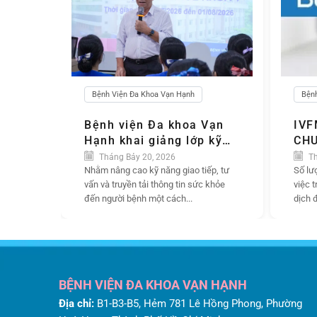
Bệnh Viện Đa Khoa Vạn Hạnh
Bện
Bệnh viện Đa khoa Vạn
IVF
Hạnh khai giảng lớp kỹ
CHU
năng tư vấn, truyền
Tháng Bảy 20, 2026
Th
thông giáo dục sức khỏe,
Nhằm nâng cao kỹ năng giao tiếp, tư
Số lư
vấn và truyền tải thông tin sức khỏe
việc 
để người bệnh được lắng
đến người bệnh một cách...
dịch đ
nghe và chăm sóc tốt hơn
BỆNH VIỆN ĐA KHOA VẠN HẠNH
Địa chỉ:
B1-B3-B5, Hẻm 781 Lê Hồng Phong, Phường