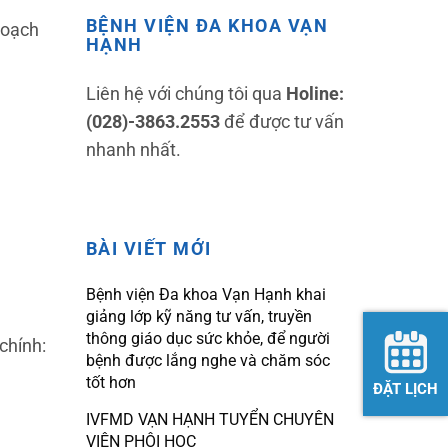
BỆNH VIỆN ĐA KHOA VẠN
hoạch
HẠNH
Liên hệ với chúng tôi qua
Holine:
(028)-3863.2553
để được tư vấn
nhanh nhất.
BÀI VIẾT MỚI
Bệnh viện Đa khoa Vạn Hạnh khai
giảng lớp kỹ năng tư vấn, truyền
thông giáo dục sức khỏe, để người
 chính:
bệnh được lắng nghe và chăm sóc
tốt hơn
ĐẶT LỊCH
IVFMD VẠN HẠNH TUYỂN CHUYÊN
VIÊN PHÔI HỌC