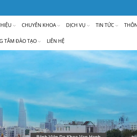
THIỆU
CHUYÊN KHOA
DỊCH VỤ
TIN TỨC
THÔN
G TÂM ĐÀO TẠO
LIÊN HỆ