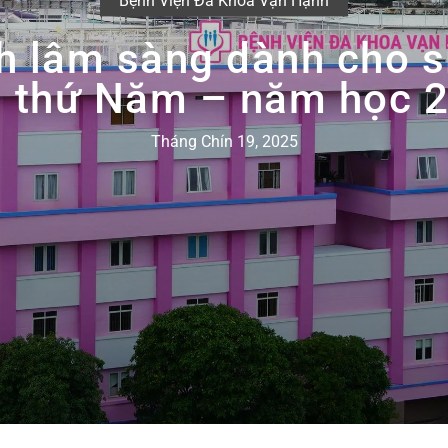
Bệnh Viện Đa Khoa Vạn Hạnh
h lâm sàng dành cho s
m thứ Năm – năm học 
Tháng Chín 19, 2025