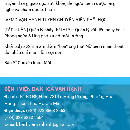
truyền thông giáo dục sức khỏe, để người bệnh được lắng
nghe và chăm sóc tốt hơn
IVFMD VẠN HẠNH TUYỂN CHUYÊN VIÊN PHÔI HỌC
[TẬP HUẤN] Quản lý chấy thải y tế – Quản lý vật liệu nguy hại –
Phòng ngừa & Ứng phó sự cố môi trường
Khối polyp 22mm âm thầm “hóa” ung thư: Nữ bệnh nhân thoát
đại phẫu chỉ nhờ 1 lần nội soi
Bác Sĩ Chuyên khoa Mắt
BỆNH VIỆN ĐA KHOA VẠN HẠNH
Địa chỉ:
B1-B3-B5, Hẻm 781 Lê Hồng Phong, Phường Hoà
Hưng, Thành Phố Hồ Chí Minh
Điện thoại:
(+84) 028 3863 2553
(+84) 028 3863 2554
E-mail:
benhvienvanhanh@gmail.com