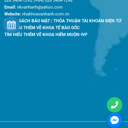
028 5404-1295, (+84) 028 5404-1296
Email:
nkvanhanh@yahoo.com
Website:
nhakhoavanhanh.com.vn
CHÍNH SÁCH BẢO MẬT
|
THỎA THUẬN TÀI KHOẢN ĐIỆN TỬ
TÌM HIỂU THÊM VỀ KHOA TẾ BÀO GỐC
TÌM HIỂU THÊM VỀ KHOA HIẾM MUỘN-IVF