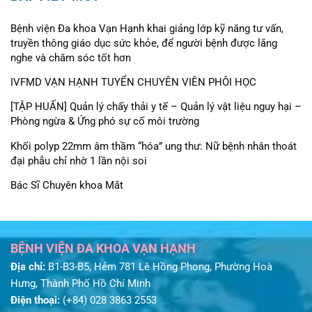
Bệnh viện Đa khoa Vạn Hạnh khai giảng lớp kỹ năng tư vấn,
truyền thông giáo dục sức khỏe, để người bệnh được lắng
nghe và chăm sóc tốt hơn
IVFMD VẠN HẠNH TUYỂN CHUYÊN VIÊN PHÔI HỌC
[TẬP HUẤN] Quản lý chấy thải y tế – Quản lý vật liệu nguy hại –
Phòng ngừa & Ứng phó sự cố môi trường
Khối polyp 22mm âm thầm “hóa” ung thư: Nữ bệnh nhân thoát
đại phẫu chỉ nhờ 1 lần nội soi
Bác Sĩ Chuyên khoa Mắt
BỆNH VIỆN ĐA KHOA VẠN HẠNH
Địa chỉ:
B1-B3-B5, Hẻm 781 Lê Hồng Phong, Phường Hoà
Hưng, Thành Phố Hồ Chí Minh
Điện thoại:
(+84) 028 3863 2553