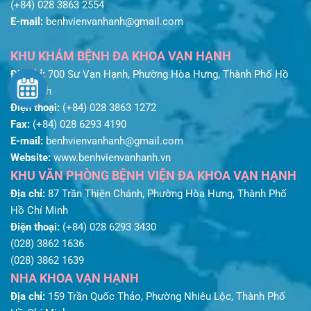
(+84) 028 3863 2554
E-mail:
benhvienvanhanh@gmail.com
KHU KHÁM BỆNH ĐA KHOA VẠN HẠNH
Địa chỉ:
700 Sư Vạn Hạnh, Phường Hòa Hưng, Thành Phố Hồ
Chí Minh
Điện thoại:
(+84) 028 3863 1272
Fax:
(+84) 028 6293 4190
E-mail:
benhvienvanhanh@gmail.com
Website:
www.benhvienvanhanh.vn
KHU VĂN PHÒNG BỆNH VIỆN ĐA KHOA VẠN HẠNH
Địa chỉ:
87 Trần Thiện Chánh, Phường Hòa Hưng, Thành Phố
Hồ Chí Minh
Điện thoại:
(+84) 028 6293 3430
(028) 3862 1636
(028) 3862 1639
NHA KHOA VẠN HẠNH
Địa chỉ:
159 Trần Quốc Thảo, Phường Nhiêu Lộc, Thành Phố