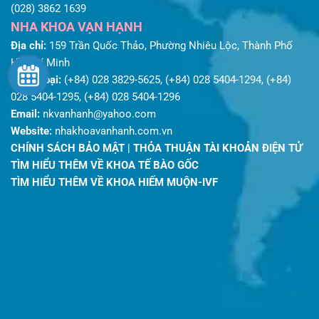
(028) 3862 1639
NHA KHOA VẠN HẠNH
Địa chỉ:
159 Trần Quốc Thảo, Phường Nhiêu Lộc, Thành Phố
Hồ Chí Minh
Điện thoại:
(+84) 028 3829-5625, (+84) 028 5404-1294, (+84)
028 5404-1295, (+84) 028 5404-1296
Email:
nkvanhanh@yahoo.com
Website:
nhakhoavanhanh.com.vn
CHÍNH SÁCH BẢO MẬT
|
THỎA THUẬN TÀI KHOẢN ĐIỆN TỬ
TÌM HIỂU THÊM VỀ KHOA TẾ BÀO GỐC
TÌM HIỂU THÊM VỀ KHOA HIẾM MUỘN-IVF