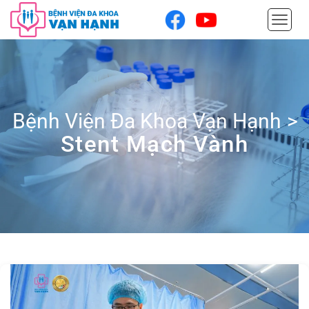
Bệnh Viện Đa Khoa Vạn Hạnh
>
Stent Mạch Vành