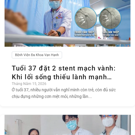
Bệnh Viện Đa Khoa Vạn Hạnh
Tuổi 37 đặt 2 stent mạch vành:
Khi lối sống thiếu lành mạnh
Tháng Năm 15, 2026
khiến trái tim “già trước tuổi”
Ở tuổi 37, nhiều người vẫn nghĩ mình còn trẻ, còn đủ sức
chịu đựng những cơn mệt mỏi, những lần...