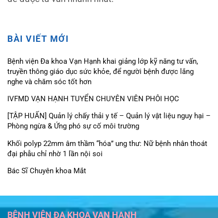
BÀI VIẾT MỚI
Bệnh viện Đa khoa Vạn Hạnh khai giảng lớp kỹ năng tư vấn,
truyền thông giáo dục sức khỏe, để người bệnh được lắng
nghe và chăm sóc tốt hơn
IVFMD VẠN HẠNH TUYỂN CHUYÊN VIÊN PHÔI HỌC
[TẬP HUẤN] Quản lý chấy thải y tế – Quản lý vật liệu nguy hại –
Phòng ngừa & Ứng phó sự cố môi trường
Khối polyp 22mm âm thầm “hóa” ung thư: Nữ bệnh nhân thoát
đại phẫu chỉ nhờ 1 lần nội soi
Bác Sĩ Chuyên khoa Mắt
BỆNH VIỆN ĐA KHOA VẠN HẠNH