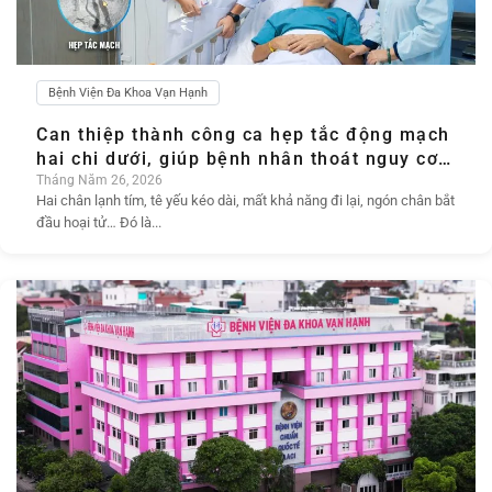
Bệnh Viện Đa Khoa Vạn Hạnh
Can thiệp thành công ca hẹp tắc động mạch
hai chi dưới, giúp bệnh nhân thoát nguy cơ
đoạn chi
Tháng Năm 26, 2026
Hai chân lạnh tím, tê yếu kéo dài, mất khả năng đi lại, ngón chân bắt
đầu hoại tử… Đó là...