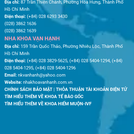
Địa chỉ:
87 Trần Thiện Chánh, Phường Hòa Hưng, Thành Phố
Hồ Chí Minh
Điện thoại:
(+84) 028 6293 3430
(028) 3862 1636
(028) 3862 1639
NHA KHOA VẠN HẠNH
Địa chỉ:
159 Trần Quốc Thảo, Phường Nhiêu Lộc, Thành Phố
Hồ Chí Minh
Điện thoại:
(+84) 028 3829-5625, (+84) 028 5404-1294, (+84)
028 5404-1295, (+84) 028 5404-1296
Email:
nkvanhanh@yahoo.com
Website:
nhakhoavanhanh.com.vn
CHÍNH SÁCH BẢO MẬT
|
THỎA THUẬN TÀI KHOẢN ĐIỆN TỬ
TÌM HIỂU THÊM VỀ KHOA TẾ BÀO GỐC
TÌM HIỂU THÊM VỀ KHOA HIẾM MUỘN-IVF