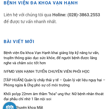
BỆNH VIỆN ĐA KHOA VẠN HẠNH
Liên hệ với chúng tôi qua
Holine: (028)-3863.2553
để được tư vấn nhanh nhất.
BÀI VIẾT MỚI
Bệnh viện Đa khoa Vạn Hạnh khai giảng lớp kỹ năng tư vấn,
truyền thông giáo dục sức khỏe, để người bệnh được lắng
nghe và chăm sóc tốt hơn
IVFMD VẠN HẠNH TUYỂN CHUYÊN VIÊN PHÔI HỌC
[TẬP HUẤN] Quản lý chấy thải y tế – Quản lý vật liệu nguy hại –
Phòng ngừa & Ứng phó sự cố môi trường
Khối polyp 22mm âm thầm “hóa” ung thư: Nữ bệnh nhân thoát
đại phẫu chỉ nhờ 1 lần nội soi
Bác Sĩ Chuyên khoa Mắt