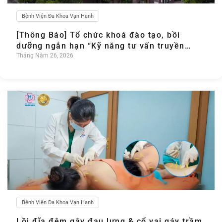
Bệnh Viện Đa Khoa Vạn Hạnh
[Thông Báo] Tổ chức khoá đào tạo, bồi
dưỡng ngắn hạn “Kỹ năng tư vấn truyền
thông giáo dục sức khoẻ” Khoá 1/2026
Tháng Năm 26, 2026
Bệnh Viện Đa Khoa Vạn Hạnh
Lồi đĩa đệm gây đau lưng & cổ vai gáy trầm