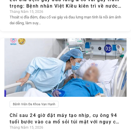
trọng: Bệnh nhân Việt Kiều kiên trì về nước
Cấy Chỉ phục hồi
Tháng Năm 15, 2026
Thoát vị đĩa đệm, đau cổ vai gáy và đau lưng mạn tính là nỗi ám ảnh
dai dẳng, làm suy...
Bệnh Viện Đa Khoa Vạn Hạnh
Chỉ sau 24 giờ đặt máy tạo nhịp, cụ ông 94
tuổi bước vào ca mổ sỏi túi mật với nguy cơ
tử vong đến 10%
Tháng Năm 15, 2026